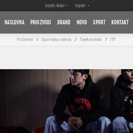
NASLOVNA
PROIZVODI
BRAND
NOVO
SPORT
KONTAKT
Početna
/
Sportska odeća
/
Taekwondo
/
ITF