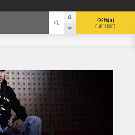
KORPA
0
0,00 (RSD)