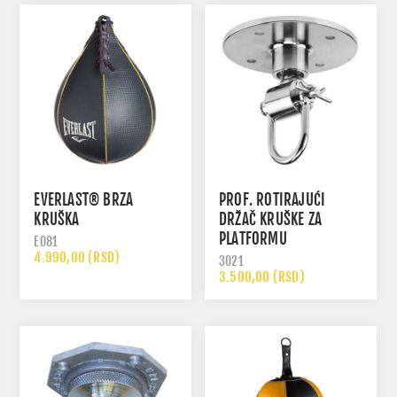
EVERLAST® BRZA
PROF. ROTIRAJUĆI
KRUŠKA
DRŽAČ KRUŠKE ZA
PLATFORMU
E081
4.990,00 (RSD)
3021
3.500,00 (RSD)