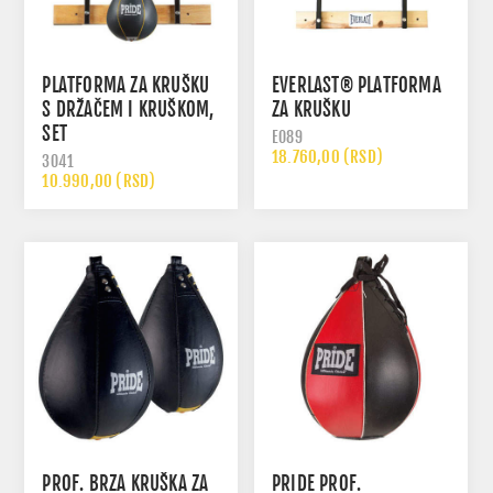
PLATFORMA ZA KRUŠKU
EVERLAST® PLATFORMA
S DRŽAČEM I KRUŠKOM,
ZA KRUŠKU
SET
E089
18.760,00 (RSD)
3041
10.990,00 (RSD)
PROF. BRZA KRUŠKA ZA
PRIDE PROF.