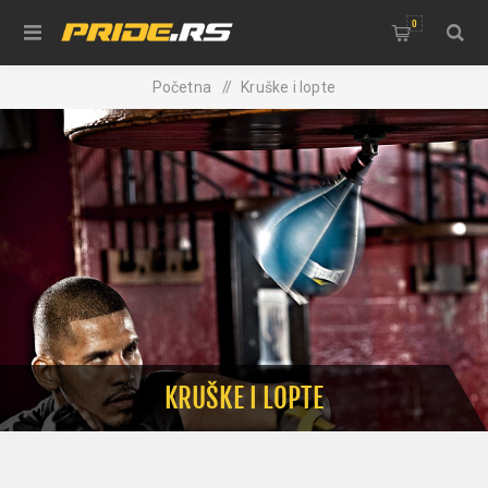
0
Početna
/
Kruške i lopte
KRUŠKE I LOPTE