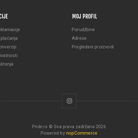
CIJE
MOJ PROFIL
eklamacije
Porudžbine
 plaćanja
Adrese
onverziji
Pregledani proizvodi
ivatnosti
ištenja
Pride.rs © Sva prava zadržana 2026
Powered by
nopCommerce