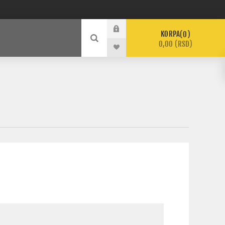
KORPA
0
0,00 (RSD)