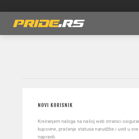
NOVI KORISNIK
Kreiranjem naloga na našoj web stranici osigur
kupovine, praćenje statusa narudžbe i uvid u sve
napravili.