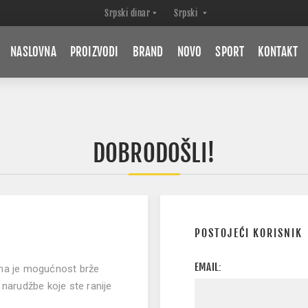
NASLOVNA
PROIZVODI
BRAND
NOVO
SPORT
KONTAKT
DOBRODOŠLI!
POSTOJEĆI KORISNIK
EMAIL:
ana je mogućnost brže
 narudžbe koje ste ranije