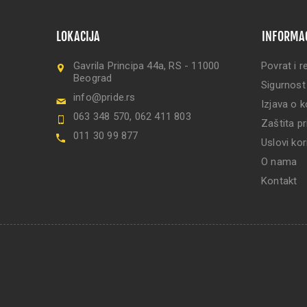
LOKACIJA
INFORMA
Gavrila Principa 44a, RS - 11000
Povrat i r
Beograd
Sigurnost
info@pride.rs
Izjava o k
063 348 570, 062 411 803
Zaštita pr
011 30 99 877
Uslovi kor
O nama
Kontakt