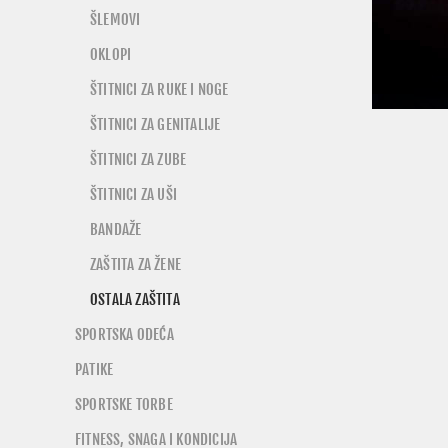
ŠLEMOVI
OKLOPI
ŠTITNICI ZA RUKE I NOGE
ŠTITNICI ZA GENITALIJE
ŠTITNICI ZA ZUBE
ŠTITNICI ZA UŠI
BANDAŽE
ZAŠTITA ZA ŽENE
OSTALA ZAŠTITA
SPORTSKA ODEĆA
PATIKE
SPORTSKE TORBE
FITNESS, SNAGA I KONDICIJA