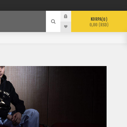
KORPA
0
0,00 (RSD)