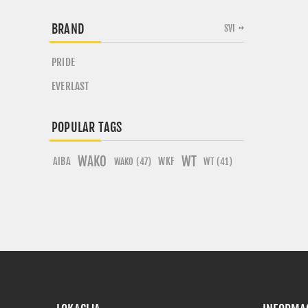
BRAND
SVI
PRIDE
EVERLAST
POPULAR TAGS
WAKO
WT
AIBA
WKF
WAKO (47)
WT (41)