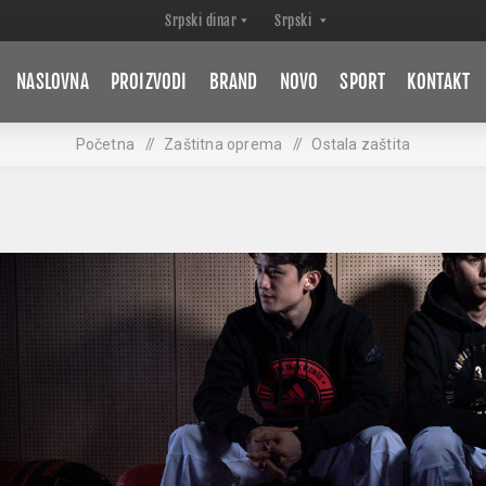
NASLOVNA
PROIZVODI
BRAND
NOVO
SPORT
KONTAKT
Početna
/
Zaštitna oprema
/
Ostala zaštita