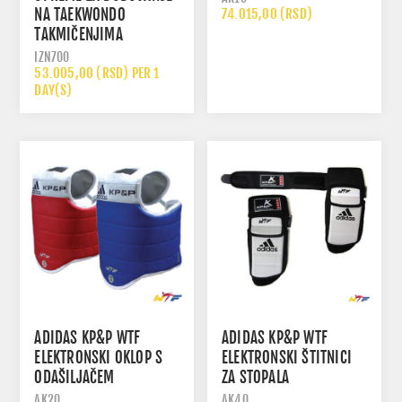
NA TAEKWONDO
74.015,00 (RSD)
TAKMIČENJIMA
IZN700
53.005,00 (RSD) PER 1
DAY(S)
ADIDAS KP&P WTF
ADIDAS KP&P WTF
ELEKTRONSKI OKLOP S
ELEKTRONSKI ŠTITNICI
ODAŠILJAČEM
ZA STOPALA
AK20
AK40