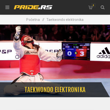
0
Početna
/
Taekwondo elektronika
TAEKWONDO ELEKTRONIKA