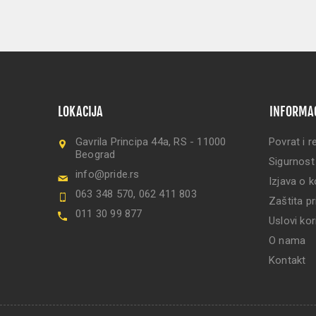
LOKACIJA
INFORMA
Gavrila Principa 44a, RS - 11000
Povrat i r
Beograd
Sigurnost
info@pride.rs
Izjava o k
063 348 570, 062 411 803
Zaštita pr
011 30 99 877
Uslovi kor
O nama
Kontakt