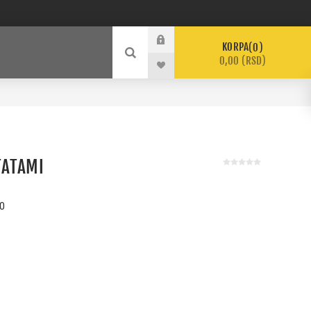
KORPA
0
0,00 (RSD)
TATAMI
0