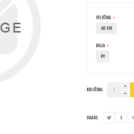
VELIČINA
*
40 CM
BOJA
*
PY
KOLIČINA:
SHARE: