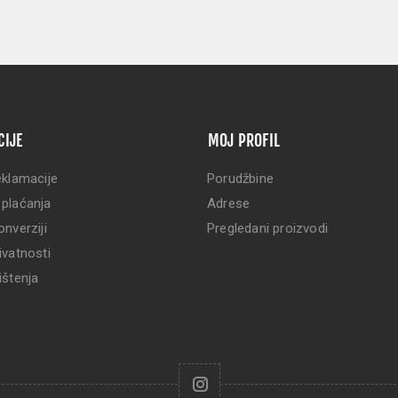
CIJE
MOJ PROFIL
eklamacije
Porudžbine
 plaćanja
Adrese
onverziji
Pregledani proizvodi
ivatnosti
ištenja