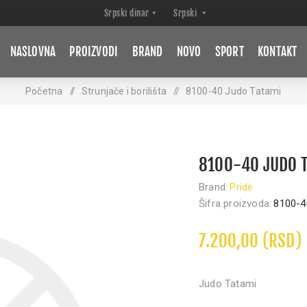
NASLOVNA
PROIZVODI
BRAND
NOVO
SPORT
KONTAKT
Početna
/
Strunjače i borilišta
/
8100-40 Judo Tatami
8100-40 JUDO 
Brand:
Pride
Šifra proizvoda:
8100-4
7.200,00 (RSD)
Judo Tatami