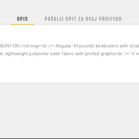
OPIS
POŠALJI UPIT ZA OVAJ PROIZVOD
iKBUN110S</strong><br />• Regular-fit provide kickboxers with to
ightweight polyester satin fabric with printed graphic<br />• V n