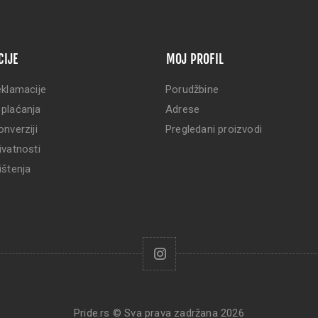
CIJE
MOJ PROFIL
eklamacije
Porudžbine
 plaćanja
Adrese
onverziji
Pregledani proizvodi
ivatnosti
ištenja
Pride.rs © Sva prava zadržana 2026