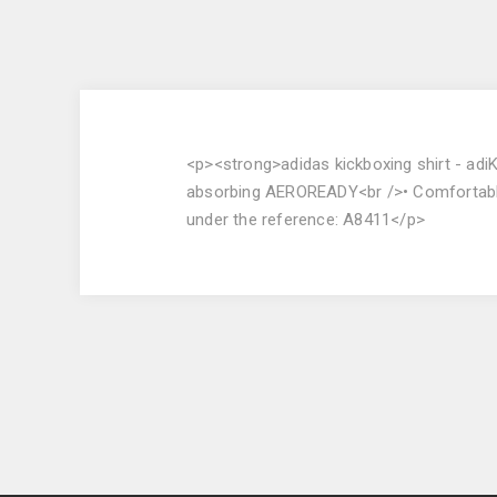
<p><strong>adidas kickboxing shirt - ad
absorbing AEROREADY<br />• Comfortable, l
under the reference: A8411</p>