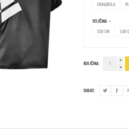
CRNA/BELA
P
VELIČINA
*
130 CM
140 
KOLIČINA:
SHARE: