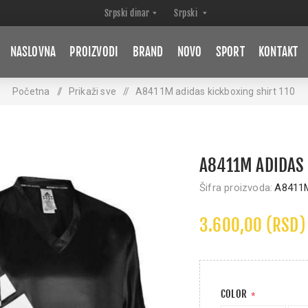
NASLOVNA
PROIZVODI
BRAND
NOVO
SPORT
KONTAKT
Početna
/
Prikaži sve
/
A8411M adidas kickboxing shirt 110
A8411M ADIDAS 
Šifra proizvoda:
A8411
3.600,00 (RSD)
COLOR
*