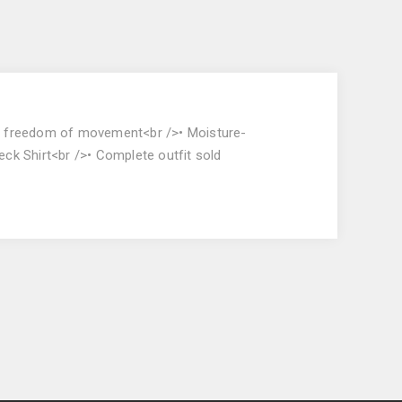
tal freedom of movement<br />• Moisture-
eck Shirt<br />• Complete outfit sold