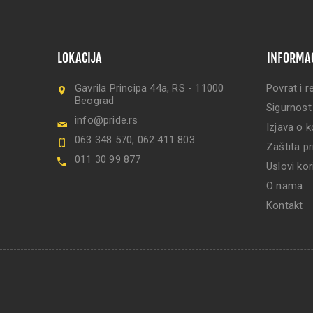
LOKACIJA
INFORMA
Gavrila Principa 44a, RS - 11000
Povrat i r
Beograd
Sigurnost
info@pride.rs
Izjava o k
063 348 570, 062 411 803
Zaštita pr
011 30 99 877
Uslovi kor
O nama
Kontakt