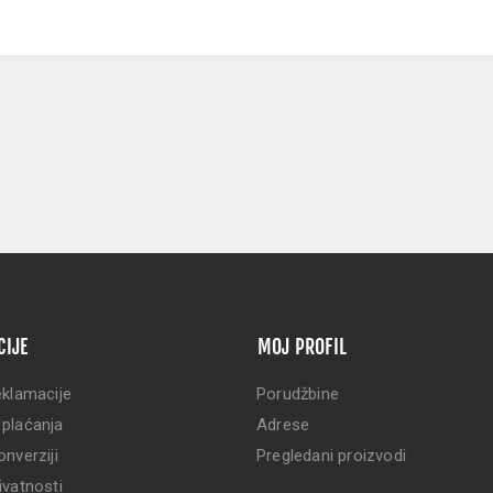
CIJE
MOJ PROFIL
eklamacije
Porudžbine
 plaćanja
Adrese
onverziji
Pregledani proizvodi
ivatnosti