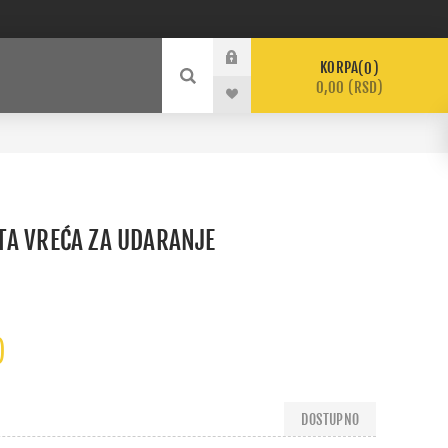
KORPA
0
0,00 (RSD)
TA VREĆA ZA UDARANJE
)
DOSTUPNO