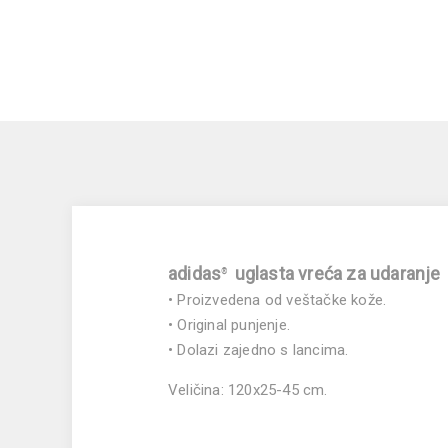
adidas
uglasta vreća za udaranje
®
• Proizvedena od veštačke kože.
• Original punjenje.
• Dolazi zajedno s lancima.
Veličina:
120x25-45 cm.