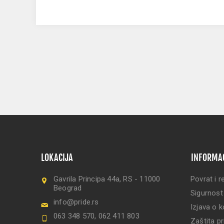
LOKACIJA
INFORMA
Gavrila Principa 44a, RS - 11000
Povrat i r
Beograd
Sigurnost
info@pride.rs
Izjava o k
063 348 570, 062 411 803
Zaštita pr