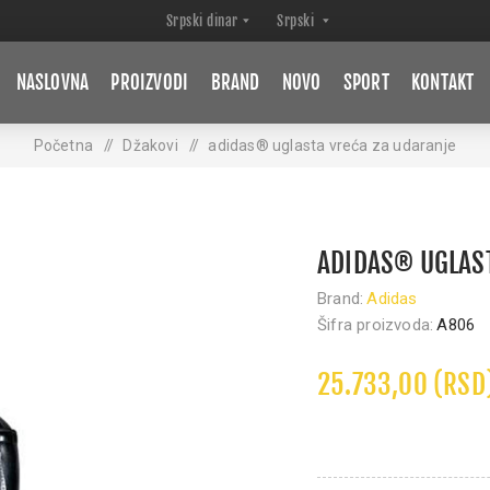
NASLOVNA
PROIZVODI
BRAND
NOVO
SPORT
KONTAKT
Početna
/
Džakovi
/
adidas® uglasta vreća za udaranje
ADIDAS® UGLAS
Brand:
Adidas
Šifra proizvoda:
A806
25.733,00 (RSD