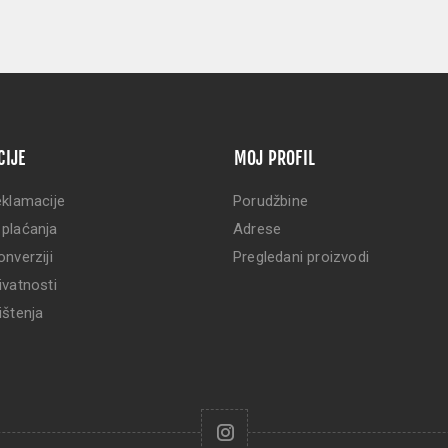
CIJE
MOJ PROFIL
eklamacije
Porudžbine
 plaćanja
Adrese
onverziji
Pregledani proizvodi
ivatnosti
ištenja