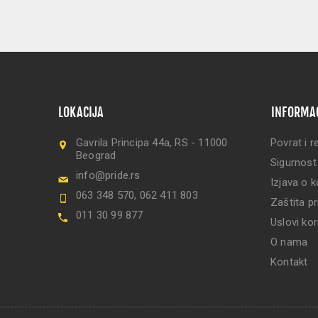
LOKACIJA
INFORMA
Gavrila Principa 44a, RS - 11000
Povrat i r
Beograd
Sigurnost
info@pride.rs
Izjava o k
063 348 570, 062 411 803
Zaštita pr
011 30 99 877
Uslovi kor
O nama
Kontakt