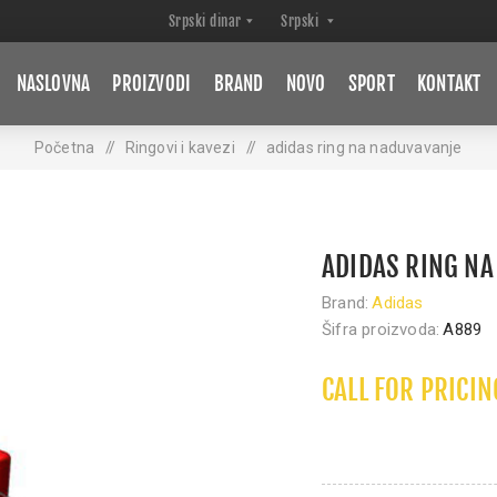
NASLOVNA
PROIZVODI
BRAND
NOVO
SPORT
KONTAKT
Početna
/
Ringovi i kavezi
/
adidas ring na naduvavanje
ADIDAS RING N
Brand:
Adidas
Šifra proizvoda:
A889
CALL FOR PRICIN