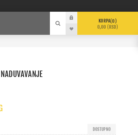
KORPA
0
0,00 (RSD)
A NADUVAVANJE
G
DOSTUPNO