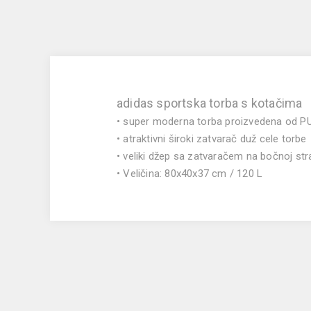
adidas sportska torba s kotačima
• super moderna torba proizvedena od P
• atraktivni široki zatvarač duž cele torbe
• veliki džep sa zatvaračem na bočnoj str
• Veličina: 80x40x37 cm / 120 L