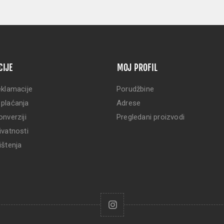
CIJE
MOJ PROFIL
eklamacije
Porudžbine
 plaćanja
Adrese
onverziji
Pregledani proizvodi
ivatnosti
ištenja