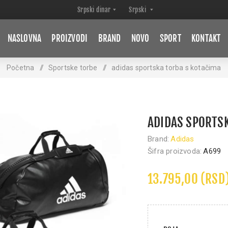
NASLOVNA
PROIZVODI
BRAND
NOVO
SPORT
KONTAKT
Početna
/
Sportske torbe
/
adidas sportska torba s kotačima
ADIDAS SPORTS
Brand:
Adidas
Šifra proizvoda:
A699
13.795,00 (RSD