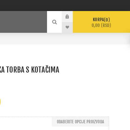
KORPA
0
0,00 (RSD)
KA TORBA S KOTAČIMA
)
ODABERITE OPCIJE PROIZVODA