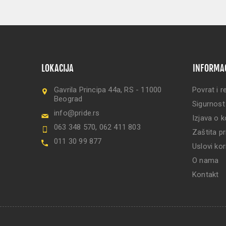
LOKACIJA
INFORMA
Gavrila Principa 44a, RS - 11000
Povrat i r
Beograd
Sigurnost
info@pride.rs
Izjava o k
063 348 570, 062 411 803
Zaštita pr
011 30 99 877
Uslovi kor
O nama
Kontakt