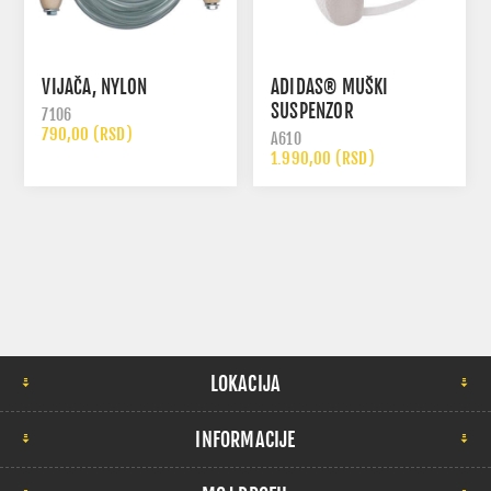
VIJAČA, NYLON
ADIDAS® MUŠKI
SUSPENZOR
7106
790,00 (RSD)
A610
1.990,00 (RSD)
LOKACIJA
INFORMACIJE