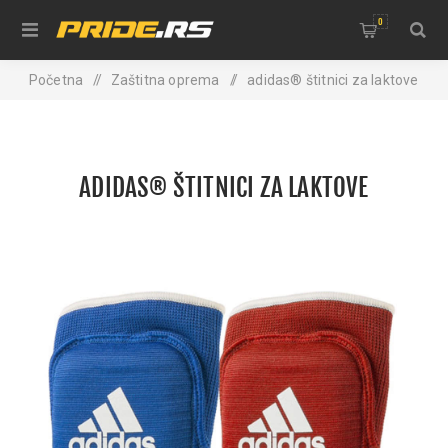
0
Početna
/
Zaštitna oprema
/
adidas® štitnici za laktove
ADIDAS® ŠTITNICI ZA LAKTOVE