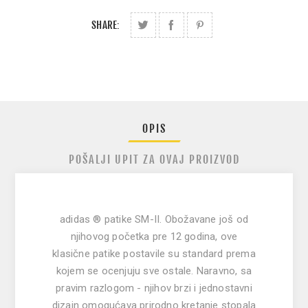
SHARE:
OPIS
POŠALJI UPIT ZA OVAJ PROIZVOD
adidas ® patike SM
-
II. Obožavane još od
njihovog početka pre 12 godina, ove
klasične patike postavile su standard prema
kojem se ocenjuju sve ostale. Naravno, sa
pravim razlogom - njihov brzi i jednostavni
dizajn omogućava prirodno kretanje stopala