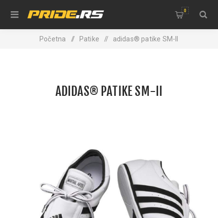
0
Početna
/
Patike
/
adidas® patike SM-II
ADIDAS® PATIKE SM-II