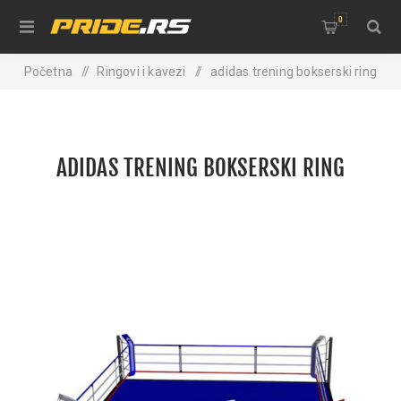
0
Početna
/
Ringovi i kavezi
/
adidas trening bokserski ring
ADIDAS TRENING BOKSERSKI RING