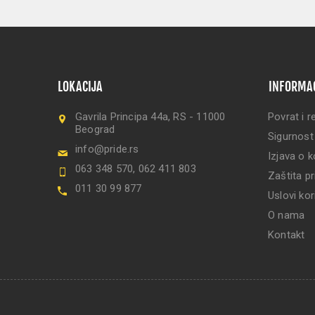
LOKACIJA
INFORMA
Gavrila Principa 44a, RS - 11000
Povrat i r
Beograd
Sigurnost
info@pride.rs
Izjava o k
063 348 570, 062 411 803
Zaštita pr
011 30 99 877
Uslovi kor
O nama
Kontakt