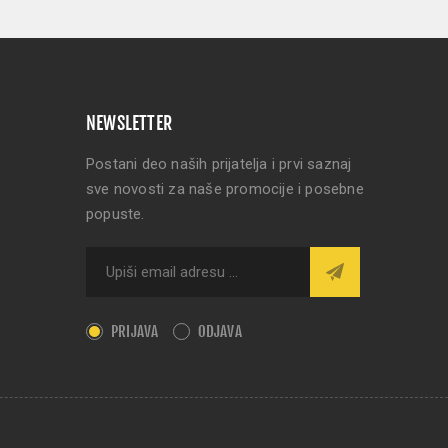
NEWSLETTER
Postani deo naših prijatelja i prvi saznaj
sve novosti za naše promocije i posebne
popuste.
PRIJAVA
ODJAVA