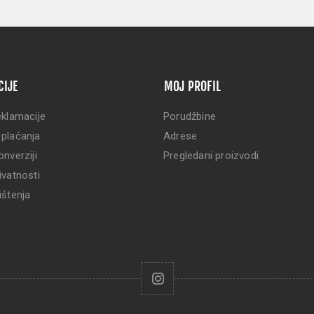
CIJE
MOJ PROFIL
eklamacije
Porudžbine
 plaćanja
Adrese
onverziji
Pregledani proizvodi
ivatnosti
ištenja