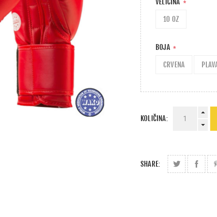
VELIČINA
*
10 OZ
BOJA
*
CRVENA
PLAV
KOLIČINA:
SHARE: