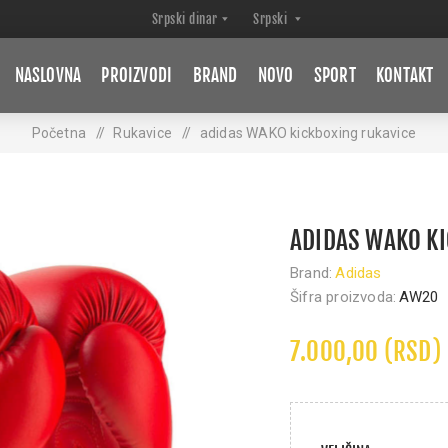
NASLOVNA
PROIZVODI
BRAND
NOVO
SPORT
KONTAKT
Početna
/
Rukavice
/
adidas WAKO kickboxing rukavice
ADIDAS WAKO KI
Brand:
Adidas
Šifra proizvoda:
AW20
7.000,00 (RSD)