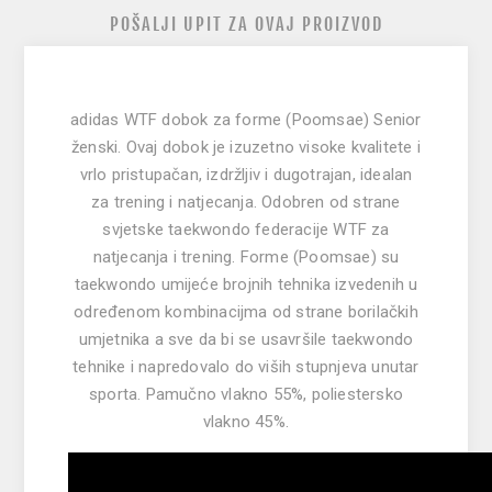
POŠALJI UPIT ZA OVAJ PROIZVOD
adidas WTF dobok za forme (Poomsae) Senior
ženski.
Ovaj dobok je izuzetno visoke kvalitete i
vrlo pristupačan, izdržljiv i dugotrajan, idealan
za trening i natjecanja. Odobren od strane
svjetske taekwondo federacije WTF za
natjecanja i trening. Forme (Poomsae) su
taekwondo umijeće brojnih tehnika izvedenih u
određenom kombinacijma od strane borilačkih
umjetnika a sve da bi se usavršile taekwondo
tehnike i napredovalo do viših stupnjeva unutar
sporta. Pamučno vlakno 55%, poliestersko
vlakno 45%.