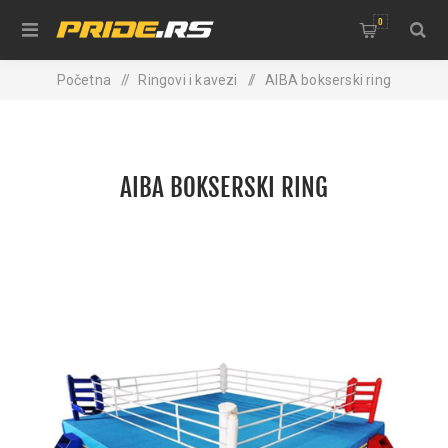
0
Početna
/
Ringovi i kavezi
/
AIBA bokserski ring
AIBA BOKSERSKI RING