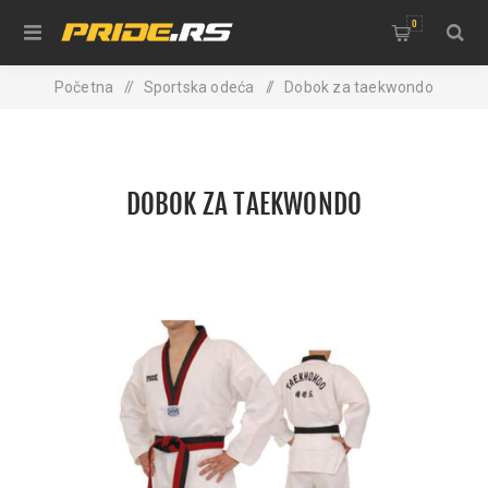
0
Početna
/
Sportska odeća
/
Dobok za taekwondo
DOBOK ZA TAEKWONDO