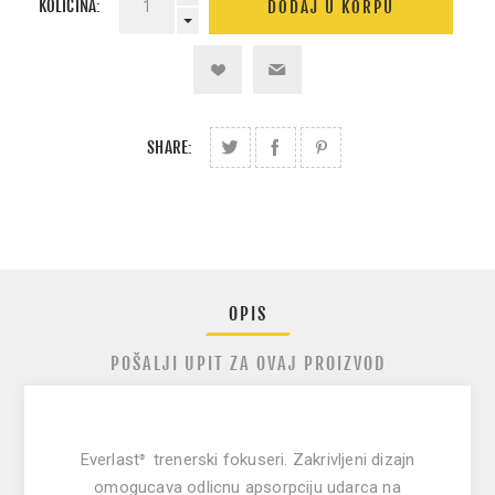
KOLIČINA:
SHARE:
OPIS
POŠALJI UPIT ZA OVAJ PROIZVOD
Everlast
trenerski fokuseri.
Zakrivljeni dizajn
®
omogucava odlicnu apsorpciju udarca na