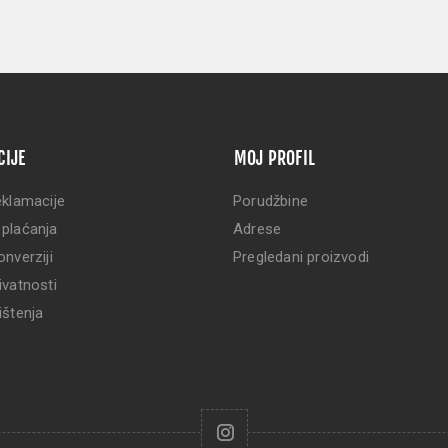
CIJE
MOJ PROFIL
eklamacije
Porudžbine
 plaćanja
Adrese
onverziji
Pregledani proizvodi
ivatnosti
ištenja