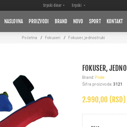
NASLOVNA
PROIZVODI
BRAND
NOVO
SPORT
KONTAKT
Početna
/
Fokuseri
/
Fokuser, jednostruki
FOKUSER, JEDN
Brand:
Pride
Šifra proizvoda:
3121
2.990,00 (RSD)