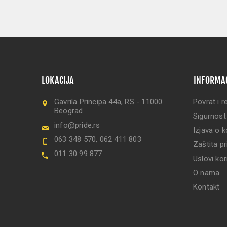
LOKACIJA
INFORMA
Gavrila Principa 44a, RS - 11000
Povrat i r
Beograd
Sigurnost
info@pride.rs
Izjava o k
063 348 570, 062 411 803
Zaštita pr
011 30 99 877
Uslovi kor
O nama
Kontakt