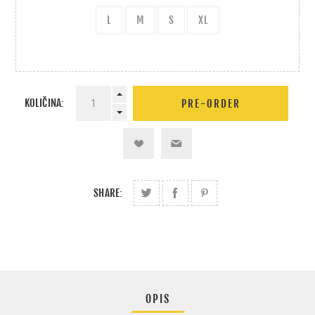
L
M
S
XL
KOLIČINA:
SHARE:
OPIS