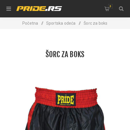
0
Početna
/
Sportska odeća
/
Šorc za boks
ŠORC ZA BOKS