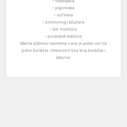
• odašiljača
• prijemnika
• softvera
• prenosnog računara
• led monitora
• produžnih kablova
Merna jedinica navedene cene je jedan set za
jedno borilište. Interesent bira broj borilišta i
datume.