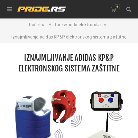
0
Početna
/
Taekwondo elektronika
/
Iznajmljivanje adidas KP&P elektronskog sistema zaštitne
opreme za bodovanje na taekwondo takmičenjima
IZNAJMLJIVANJE ADIDAS KP&P
ELEKTRONSKOG SISTEMA ZAŠTITNE
OPREME ZA BODOVANJE NA TAEKWONDO
TAKMIČENJIMA