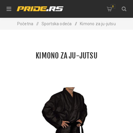
0
Početna
/
Sportska odeća
/
Kimono za ju-jutsu
KIMONO ZA JU-JUTSU