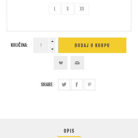
L
S
XS
KOLIČINA:
SHARE:
OPIS