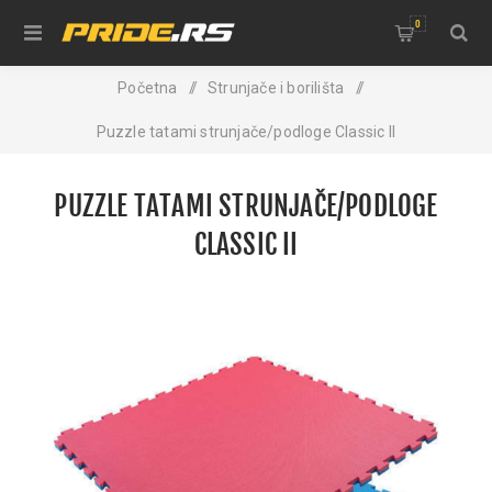
0
Početna
/
Strunjače i borilišta
/
Puzzle tatami strunjače/podloge Classic II
PUZZLE TATAMI STRUNJAČE/PODLOGE
CLASSIC II