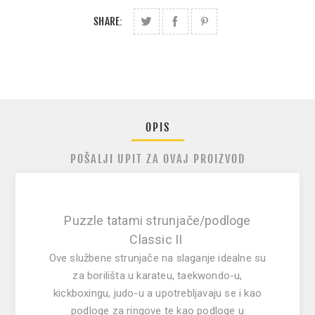
SHARE:
OPIS
POŠALJI UPIT ZA OVAJ PROIZVOD
Puzzle tatami strunjače/podloge
Classic II
Ove službene strunjače na slaganje idealne su
za borilišta u karateu, taekwondo-u,
kickboxingu, judo-u a upotrebljavaju se i kao
podloge za ringove te kao podloge u