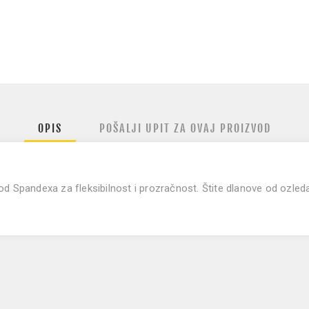
OPIS
POŠALJI UPIT ZA OVAJ PROIZVOD
od Spandexa za fleksibilnost i prozračnost. Štite dlanove od ozled