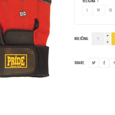
VELIČINA
*
L
M
XL
KOLIČINA:
SHARE: