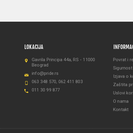
LOKACIJA
INFORMA
Gavrila Principa 44a, RS - 11000
Povrat i r
Beograd
Sigurnost
info@pride.rs
Izjava o k
063 348 570, 062 411 803
Zaštita pr
011 30 99 877
Uslovi kor
O nama
Kontakt