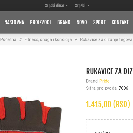
NASLOVNA
PROIZVODI
BRAND
NOVO
SPORT
KONTAKT
Početna
/
Fitness, snaga i kondicija
/
Rukavice za dizanje tegova
RUKAVICE ZA DI
Brand:
Pride
Šifra proizvoda:
7006
1.415,00 (RSD)