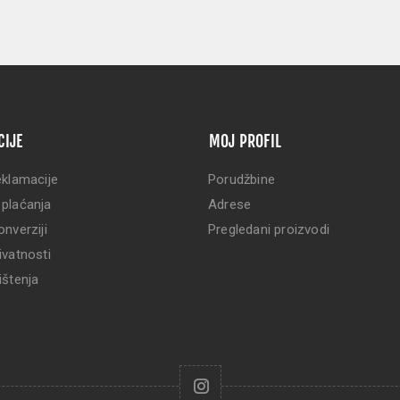
CIJE
MOJ PROFIL
eklamacije
Porudžbine
 plaćanja
Adrese
onverziji
Pregledani proizvodi
ivatnosti
ištenja