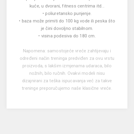
kuće, u dvorani, fitness centrima itd...
• poliuretansko punjenje.
• baza može primiti do 100 kg vode ili peska što
je čini dovoljno stabilnom.
• visina podesiva do 180 cm.
Napomena: samostojeće vreće zahtijevaju i
određeni način treninga predviđen za ovu vrstu
proizvoda, s lakšim izmjenama udaraca, bilo
nožnih, bilo ručnih. Ovakvi modeli nisu
dizajnirani za teška ispucavanja već za takve
treninge preporučujemo naše klasične vreće.