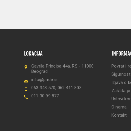
LOKACIJA
INFORMA
Gavrila Principa 44a, RS - 11000
Povrat i r
Beograd
Sigurnost
info@pride.rs
Izjava o k
063 348 570, 062 411 803
Zaštita pr
011 30 99 877
Uslovi kor
O nama
Kontakt