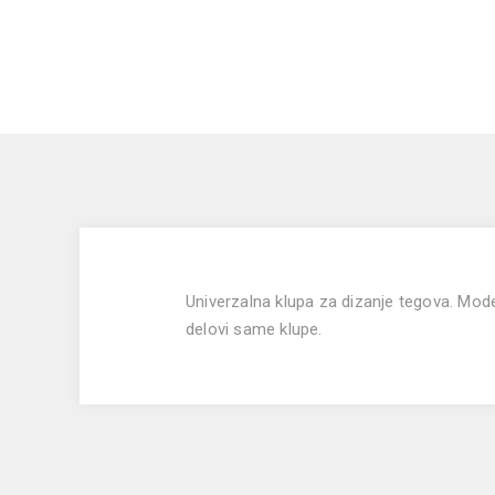
Univerzalna klupa za dizanje tegova.
Model
delovi same klupe.