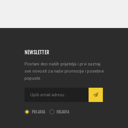
NEWSLETTER
Postani deo naših prijatelja i prvi saznaj
sve novosti za naše promocije i posebne
popuste.
PRIJAVA
ODJAVA