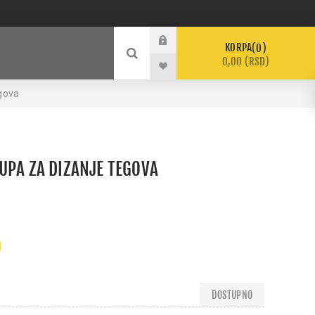
KORPA
0
0,00 (RSD)
egova
UPA ZA DIZANJE TEGOVA
)
DOSTUPNO