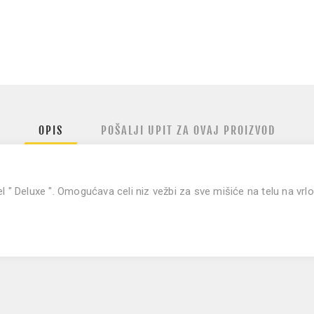
OPIS
POŠALJI UPIT ZA OVAJ PROIZVOD
 " Deluxe ". Omogućava celi niz vežbi za sve mišiće na telu na vrl