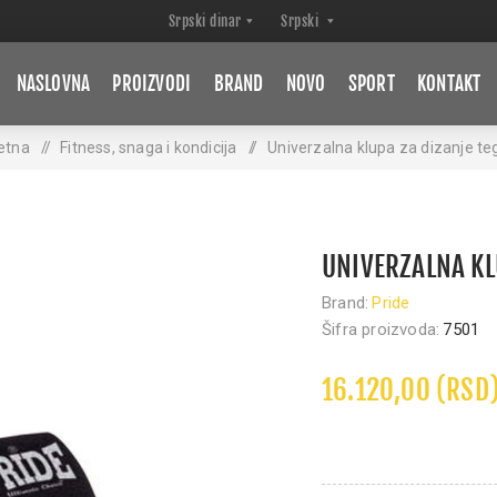
NASLOVNA
PROIZVODI
BRAND
NOVO
SPORT
KONTAKT
etna
/
Fitness, snaga i kondicija
/
Univerzalna klupa za dizanje t
UNIVERZALNA KL
Brand:
Pride
Šifra proizvoda:
7501
16.120,00 (RSD