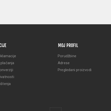
CIJE
MOJ PROFIL
eklamacije
Porudžbine
 plaćanja
Adrese
onverziji
Pregledani proizvodi
ivatnosti
ištenja