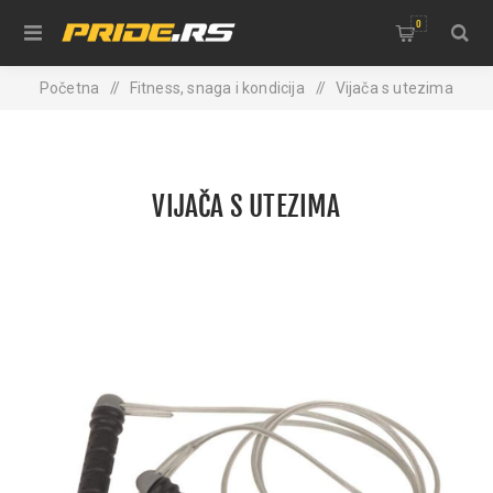
0
Početna
/
Fitness, snaga i kondicija
/
Vijača s utezima
VIJAČA S UTEZIMA