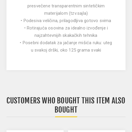
presvečene transparentnim sintetičkim
materijalom (tzv.sajla)
• Podesiva veličina, prilagodljiva gotovo svima
• Rotirajuća osovina za idealno izvođenje i
najzahtevnijih skakačkih tehnika
• Posebni dodatak za jačanje mišića ruku: uteg
u svakoj drški, oko 125 grama svaki
CUSTOMERS WHO BOUGHT THIS ITEM ALSO
BOUGHT