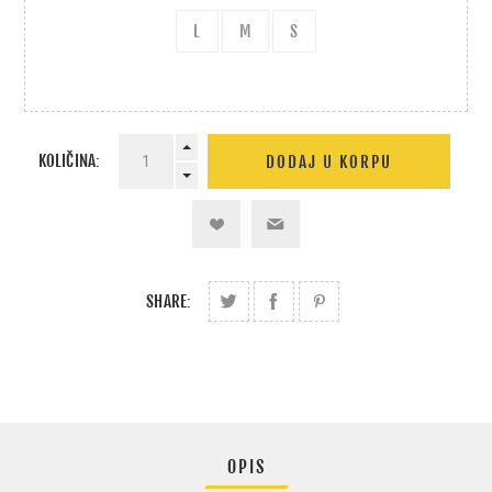
L
M
S
KOLIČINA:
SHARE:
OPIS