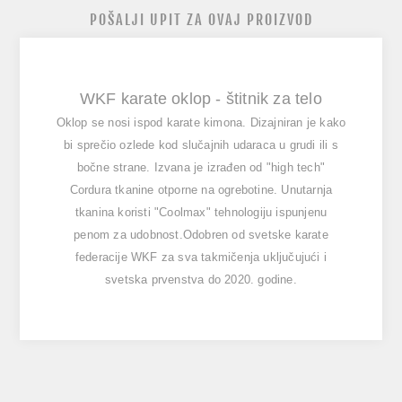
POŠALJI UPIT ZA OVAJ PROIZVOD
WKF karate oklop - štitnik za telo
Oklop se nosi ispod karate kimona. Dizajniran je kako
bi sprečio ozlede kod slučajnih udaraca u grudi ili s
bočne strane. Izvana je izrađen od "high tech"
Cordura tkanine otporne na ogrebotine. Unutarnja
tkanina koristi "Coolmax" tehnologiju ispunjenu
penom za udobnost.
Odobren od svetske karate
federacije WKF za sva takmičenja uključujući i
svetska prvenstva do 2020. godine.