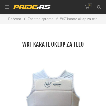
0
Početna
/
Zaštitna oprema
/
WKF karate oklop za telo
WKF KARATE OKLOP ZA TELO