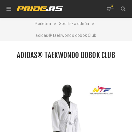
0
Početna
/
Sportska odeća
/
adidas® taekwondo dobok Club
ADIDAS® TAEKWONDO DOBOK CLUB