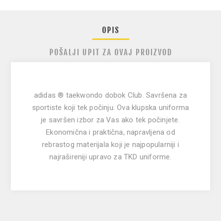
OPIS
POŠALJI UPIT ZA OVAJ PROIZVOD
adidas
® taekwondo dobok Club.
Savršena za
sportiste koji tek počinju. Ova klupska uniforma
je savršen izbor za Vas ako tek počinjete.
Ekonomična i praktična, napravljena od
rebrastog materijala koji je najpopularniji i
najrašireniji upravo za TKD uniforme.