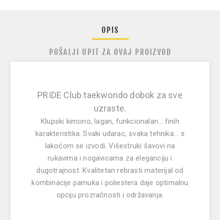
OPIS
POŠALJI UPIT ZA OVAJ PROIZVOD
PRIDE Club taekwondo dobok za sve
uzraste.
Klupski kimono, lagan, funkcionalan... finih
karakteristika. Svaki udarac, svaka tehnika... s
lakoćom se izvodi. Višestruki šavovi na
rukavima i nogavicama za eleganciju i
dugotrajnost. Kvalitetan rebrasti materijal od
kombinacije pamuka i poliestera daje optimalnu
opciju prozračnosti i održavanja.